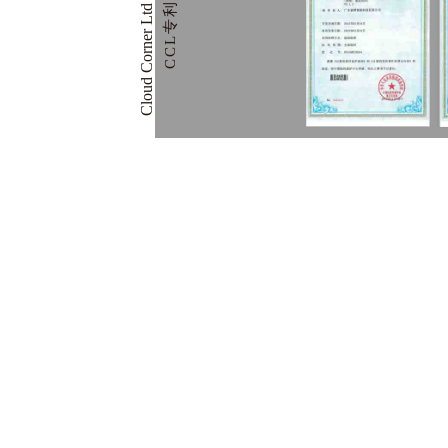
Cloud Corner Ltd Project Case
CCL专利证书