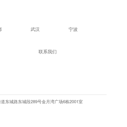
都
武汉
宁波
联系我们
东城路东城段289号金月湾广场6栋2001室