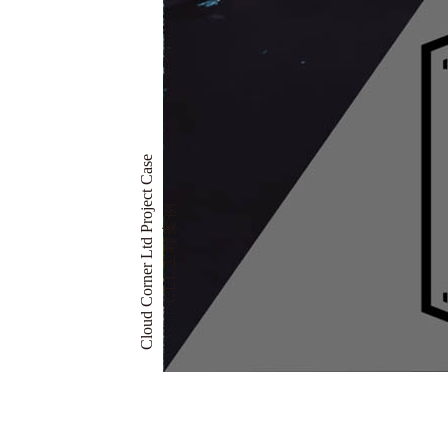
Cloud Corner Ltd Project Case
CLL工程案例